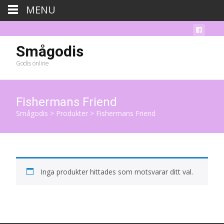
MENU
Smågodis
Godis online
Fishermans Friend
Smågodis
>
Produkter
>
Fishermans Friend
Inga produkter hittades som motsvarar ditt val.