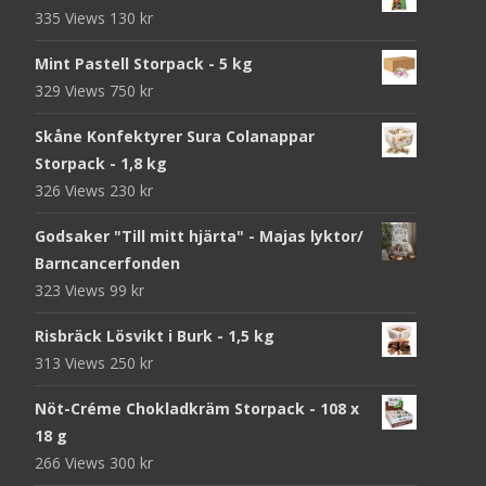
335 Views
130
kr
Mint Pastell Storpack - 5 kg
329 Views
750
kr
Skåne Konfektyrer Sura Colanappar
Storpack - 1,8 kg
326 Views
230
kr
Godsaker "Till mitt hjärta" - Majas lyktor/
Barncancerfonden
323 Views
99
kr
Risbräck Lösvikt i Burk - 1,5 kg
313 Views
250
kr
Nöt-Créme Chokladkräm Storpack - 108 x
18 g
266 Views
300
kr