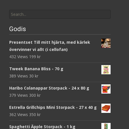
Search
for:
Godis
Presentset Till mitt hjärta, med kärlek
övervinner vi allt (i cellofan)
432 Views
199
kr
Tweek Banana Bliss - 70 g
389 Views
30
kr
Haribo Colanappar Storpack - 24 x 80 g
379 Views
300
kr
Estrella Grillchips Mini Storpack - 27 x 40 g
362 Views
350
kr
Spaghetti Äpple Storpack - 1 kg