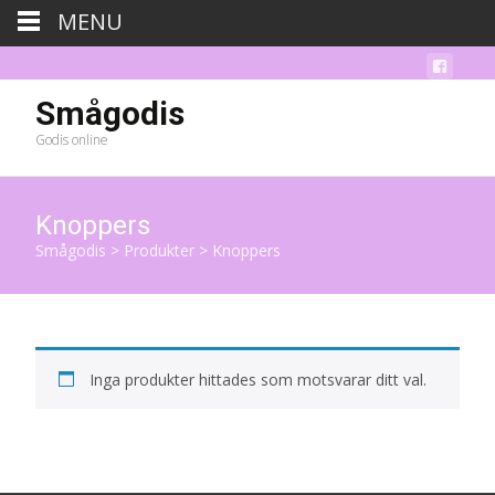
MENU
Smågodis
Godis online
Knoppers
Smågodis
>
Produkter
>
Knoppers
Inga produkter hittades som motsvarar ditt val.