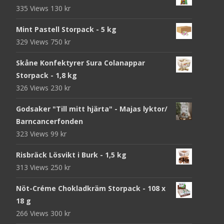
335 Views
130
kr
Mint Pastell Storpack - 5 kg
329 Views
750
kr
Skåne Konfektyrer Sura Colanappar
Storpack - 1,8 kg
326 Views
230
kr
Godsaker "Till mitt hjärta" - Majas lyktor/
Barncancerfonden
323 Views
99
kr
Risbräck Lösvikt i Burk - 1,5 kg
313 Views
250
kr
Nöt-Créme Chokladkräm Storpack - 108 x
18 g
266 Views
300
kr