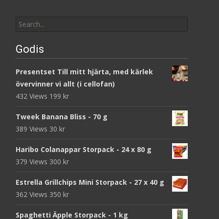
Search
for:
Godis
Presentset Till mitt hjärta, med kärlek
övervinner vi allt (i cellofan)
432 Views
199
kr
Tweek Banana Bliss - 70 g
389 Views
30
kr
Haribo Colanappar Storpack - 24 x 80 g
379 Views
300
kr
Estrella Grillchips Mini Storpack - 27 x 40 g
362 Views
350
kr
Spaghetti Äpple Storpack - 1 kg