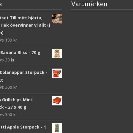
s
Varumärken
set Till mitt hjärta,
lek övervinner vi allt (i
n)
ews
199
kr
Banana Bliss - 70 g
ews
30
kr
 Colanappar Storpack -
 g
ews
300
kr
a Grillchips Mini
k - 27 x 40 g
ews
350
kr
ti Äpple Storpack - 1