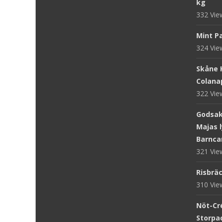
kg
332 Vi
Mint Pa
324 Vi
Skåne 
Colanap
322 Vi
Godsake
Majas l
Barnca
321 Vi
Risbräc
310 Vi
Nöt-Cr
Storpac