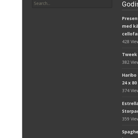
Godi
for:
Present
med kär
cellofa
428 Vi
Tweek 
382 Vi
Haribo
24 x 80
374 Vi
Estrell
Storpac
359 Vi
Spaghet