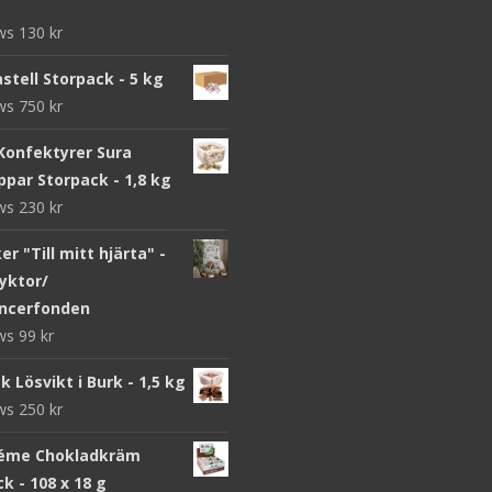
ews
130
kr
stell Storpack - 5 kg
ews
750
kr
Konfektyrer Sura
par Storpack - 1,8 kg
ews
230
kr
r "Till mitt hjärta" -
yktor/
ncerfonden
ews
99
kr
k Lösvikt i Burk - 1,5 kg
ews
250
kr
éme Chokladkräm
k - 108 x 18 g