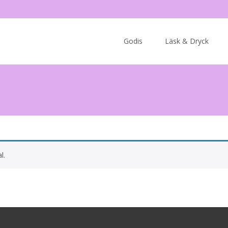
Skip
to
Godis
Läsk & Dryck
content
l.