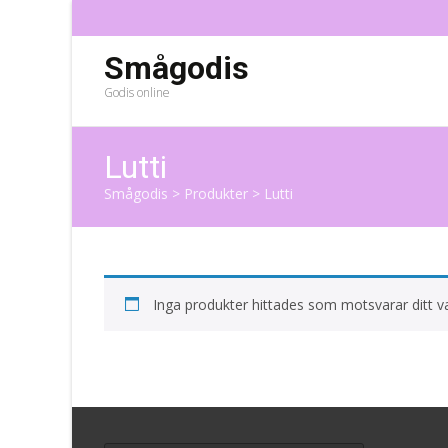
Smågodis
Godis online
Lutti
Smågodis
>
Produkter
>
Lutti
Inga produkter hittades som motsvarar ditt va
Search