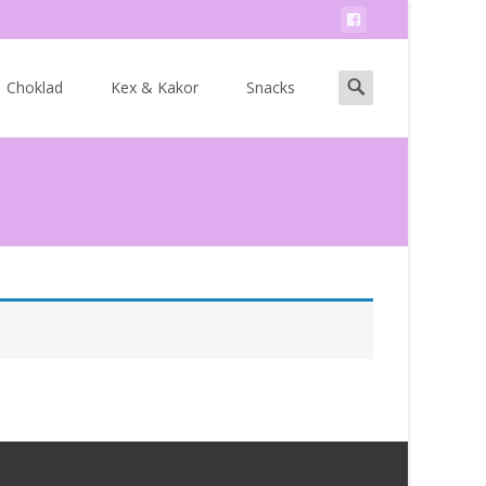
Search
Choklad
Kex & Kakor
Snacks
for: