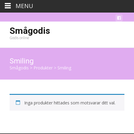
MENU
Smågodis
Godis online
Smiling
Smågodis
>
Produkter
>
Smiling
Inga produkter hittades som motsvarar ditt val.