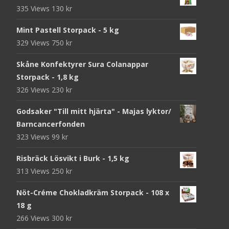
335 Views
130
kr
Mint Pastell Storpack - 5 kg
329 Views
750
kr
Skåne Konfektyrer Sura Colanappar
Storpack - 1,8 kg
326 Views
230
kr
Godsaker "Till mitt hjärta" - Majas lyktor/
Barncancerfonden
323 Views
99
kr
Risbräck Lösvikt i Burk - 1,5 kg
313 Views
250
kr
Nöt-Créme Chokladkräm Storpack - 108 x
18 g
266 Views
300
kr