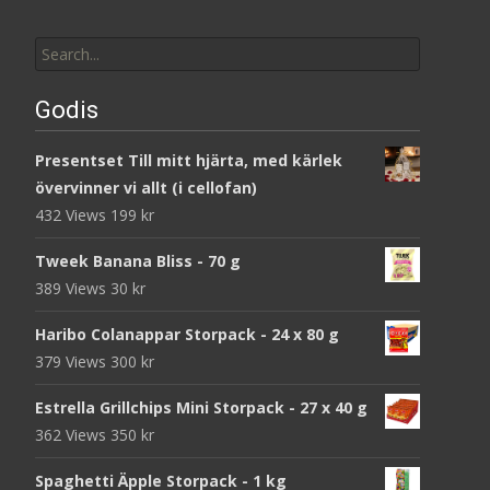
Search
for:
Godis
Presentset Till mitt hjärta, med kärlek
övervinner vi allt (i cellofan)
432 Views
199
kr
Tweek Banana Bliss - 70 g
389 Views
30
kr
Haribo Colanappar Storpack - 24 x 80 g
379 Views
300
kr
Estrella Grillchips Mini Storpack - 27 x 40 g
362 Views
350
kr
Spaghetti Äpple Storpack - 1 kg