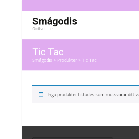
Smågodis
Godis online
Tic Tac
Smågodis
>
Produkter
>
Tic Tac
Inga produkter hittades som motsvarar ditt va
Search