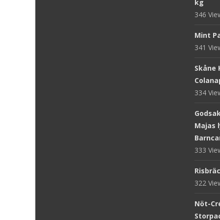
kg
346 Vi
Mint Pa
341 Vi
Skåne 
Colanap
334 Vi
Godsake
Majas l
Barnca
333 Vi
Risbräc
322 Vi
Nöt-Cr
Storpac