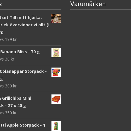
s
Varumärken
set Till mitt hjärta,
lek övervinner vi allt (i
n)
ews
199
kr
Banana Bliss - 70 g
ews
30
kr
 Colanappar Storpack -
 g
ews
300
kr
a Grillchips Mini
k - 27 x 40 g
ews
350
kr
ti Äpple Storpack - 1