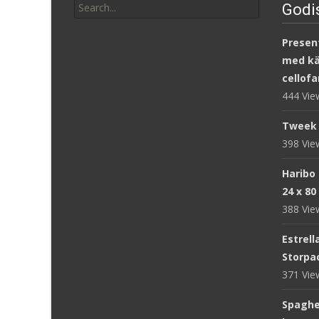
Godi
for:
Present
med kär
cellofa
444 Vi
Tweek 
398 Vi
Haribo
24 x 80
388 Vi
Estrell
Storpac
371 Vi
Spaghet