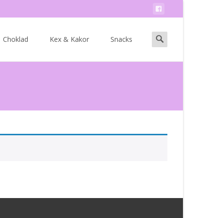
Search
Choklad
Kex & Kakor
Snacks
for: