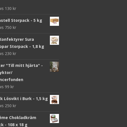
ews
130
kr
stell Storpack - 5 kg
ews
750
kr
Konfektyrer Sura
par Storpack - 1,8 kg
ews
230
kr
r "Till mitt hjärta" -
yktor/
ncerfonden
ews
99
kr
k Lösvikt i Burk - 1,5 kg
ews
250
kr
éme Chokladkräm
k - 108 x 18 g