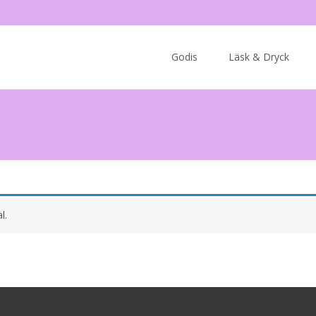
Skip
to
Godis
Läsk & Dryck
content
l.