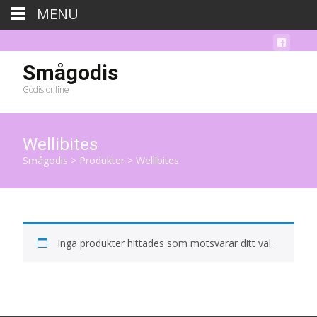
MENU
Smågodis
Godis online
Wellibites
Smågodis
>
Produkter
>
Wellibites
Inga produkter hittades som motsvarar ditt val.