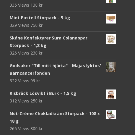
335 Views
130
kr
Mint Pastell Storpack - 5 kg
329 Views
750
kr
Skåne Konfektyrer Sura Colanappar
Storpack - 1,8 kg
326 Views
230
kr
Godsaker "Till mitt hjärta" - Majas lyktor/
Barncancerfonden
322 Views
99
kr
Risbräck Lösvikt i Burk - 1,5 kg
312 Views
250
kr
Nöt-Créme Chokladkräm Storpack - 108 x
18 g
266 Views
300
kr