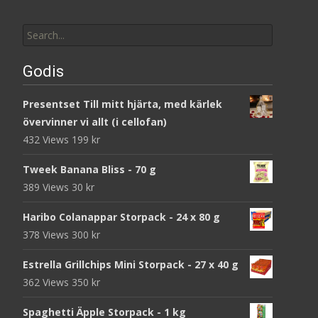
Search
for:
Godis
Presentset Till mitt hjärta, med kärlek
övervinner vi allt (i cellofan)
432 Views
199
kr
Tweek Banana Bliss - 70 g
389 Views
30
kr
Haribo Colanappar Storpack - 24 x 80 g
378 Views
300
kr
Estrella Grillchips Mini Storpack - 27 x 40 g
362 Views
350
kr
Spaghetti Äpple Storpack - 1 kg