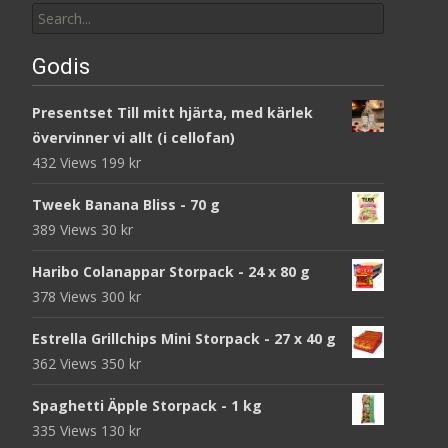
for:
Godis
Presentset Till mitt hjärta, med kärlek
övervinner vi allt (i cellofan)
432 Views
199
kr
Tweek Banana Bliss - 70 g
389 Views
30
kr
Haribo Colanappar Storpack - 24 x 80 g
378 Views
300
kr
Estrella Grillchips Mini Storpack - 27 x 40 g
362 Views
350
kr
Spaghetti Äpple Storpack - 1 kg
335 Views
130
kr