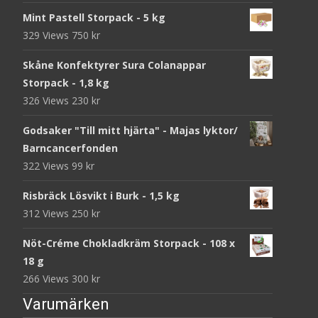
Mint Pastell Storpack - 5 kg
329 Views
750
kr
Skåne Konfektyrer Sura Colanappar
Storpack - 1,8 kg
326 Views
230
kr
Godsaker "Till mitt hjärta" - Majas lyktor/
Barncancerfonden
322 Views
99
kr
Risbräck Lösvikt i Burk - 1,5 kg
312 Views
250
kr
Nöt-Créme Chokladkräm Storpack - 108 x
18 g
266 Views
300
kr
Varumärken