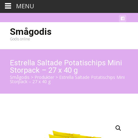
MENU
Smågodis
Godis online
Estrella Saltade Potatischips Mini
Storpack – 27 x 40 g
Smågodis
>
Produkter
>
Estrella Saltade Potatischips Mini
Storpack – 27 x 40 g