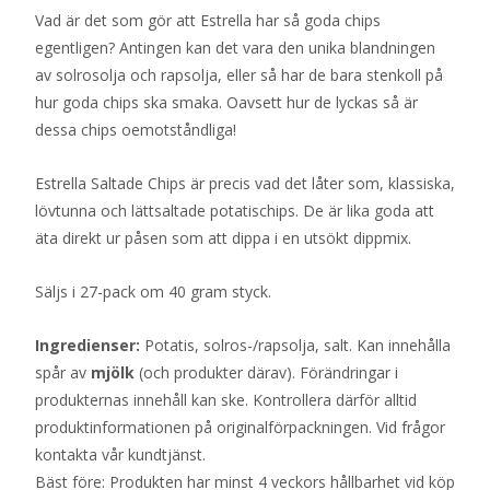
Vad är det som gör att Estrella har så goda chips
egentligen? Antingen kan det vara den unika blandningen
av solrosolja och rapsolja, eller så har de bara stenkoll på
hur goda chips ska smaka. Oavsett hur de lyckas så är
dessa chips oemotståndliga!
Estrella Saltade Chips är precis vad det låter som, klassiska,
lövtunna och lättsaltade potatischips. De är lika goda att
äta direkt ur påsen som att dippa i en utsökt dippmix.
Säljs i 27-pack om 40 gram styck.
Ingredienser:
Potatis, solros-/rapsolja, salt. Kan innehålla
spår av
mjölk
(och produkter därav). Förändringar i
produkternas innehåll kan ske. Kontrollera därför alltid
produktinformationen på originalförpackningen. Vid frågor
kontakta vår kundtjänst.
Bäst före: Produkten har minst 4 veckors hållbarhet vid köp