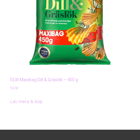
OLW Maxibag Dill & Gräslök – 450 g
50
kr
Läs mera & köp
Search