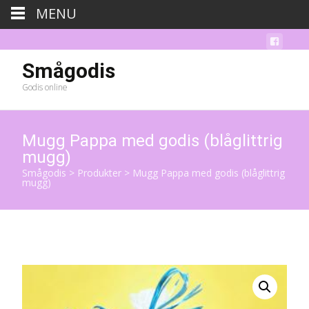
MENU
Smågodis
Godis online
Mugg Pappa med godis (blåglittrig
mugg)
Smågodis
>
Produkter
>
Mugg Pappa med godis (blåglittrig
mugg)