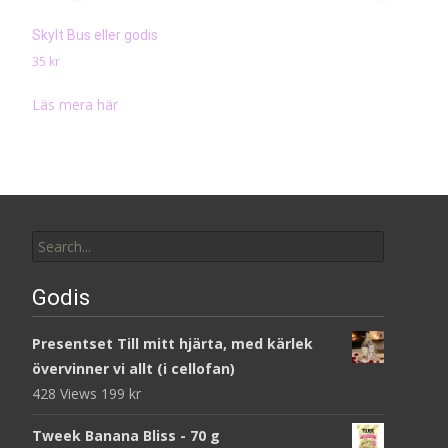
Skylt Bus eller godis
35
kr
Läs mera här
Search
for:
Godis
Presentset Till mitt hjärta, med kärlek
övervinner vi allt (i cellofan)
428 Views
199
kr
Tweek Banana Bliss - 70 g