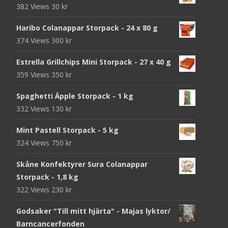
382 Views
30
kr
Haribo Colanappar Storpack - 24 x 80 g
374 Views
300
kr
Estrella Grillchips Mini Storpack - 27 x 40 g
359 Views
350
kr
Spaghetti Äpple Storpack - 1 kg
332 Views
130
kr
Mint Pastell Storpack - 5 kg
324 Views
750
kr
Skåne Konfektyrer Sura Colanappar
Storpack - 1,8 kg
322 Views
230
kr
Godsaker "Till mitt hjärta" - Majas lyktor/
Barncancerfonden